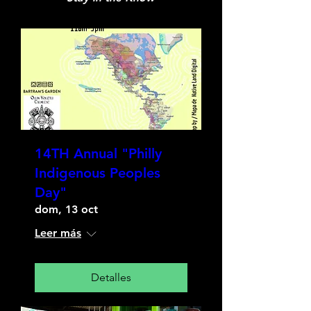
14TH Annual "Philly
Indigenous Peoples
Day"
dom, 13 oct
Leer más
Detalles