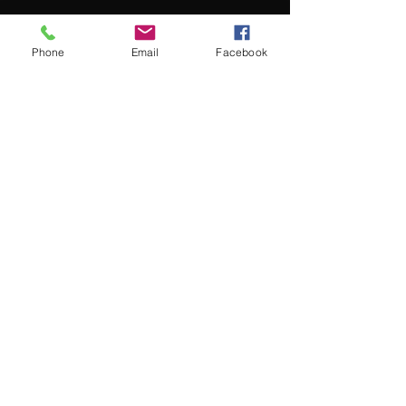
Phone
Email
Facebook
(EVENTO PASADO) Serie de 5
clases de tambores nativos
mexicanos
Ven y aprende sobre los tambores nativos
mexicanos, aztecas y mexicanos, a través
de la serie de charlas de humanidades y
talleres prácticos. Martes y jueves, de 6 a