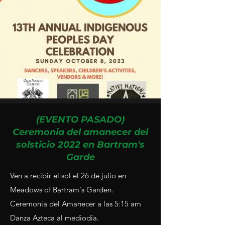
(EVENTO PASADO)
Ceremonia del amanecer del
solsticio 2022 en Bartram's
Garde
Ven a recibir el sol el 26 de julio en
Meadows of Bartram's Garden.
Ceremonia del Amanecer a las 5:15 am
Danza Azteca al mediodía.