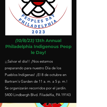
(10/8/23)
13th Annual
Philadelphia
Indigenous
Peop
le Day!
¡¡Salvar el dia!! ¡Nos estamos
preparando para nuestro Día de los
Pueblos Indígenas! ¡El 8 de octubre en
Bartram's Garden de 11 a. m. a 5 p. m.!
Se organizarán recorridos por el jardín.
5400 Lindbergh Blvd. Filadelfia, PA 19143