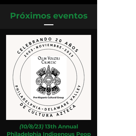
Próximos eventos
(10/8/23)
13th Annual
Philadelphia
Indigenous
Peop